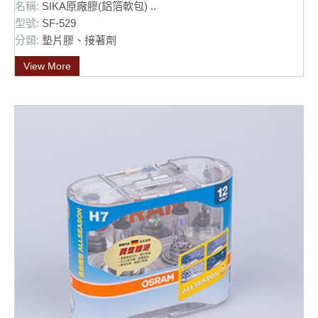
名稱:
SIKA原廠膠(鋁箔軟包) ..
型號:
SF-529
分類:
墊片膠、接著劑
View More