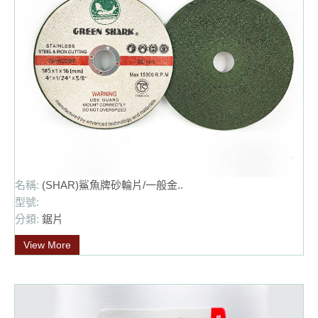
名稱:
(SHAR)鯊魚牌砂輪片/一般金..
型號:
分類:
鋸片
View More