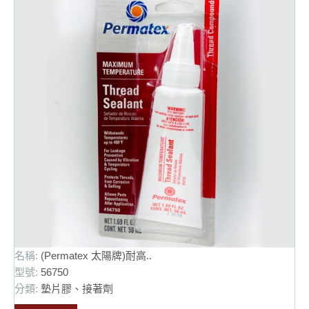
名稱:
(Permatex 太陽牌)耐高..
型號:
56750
分類:
墊片膠、接著劑