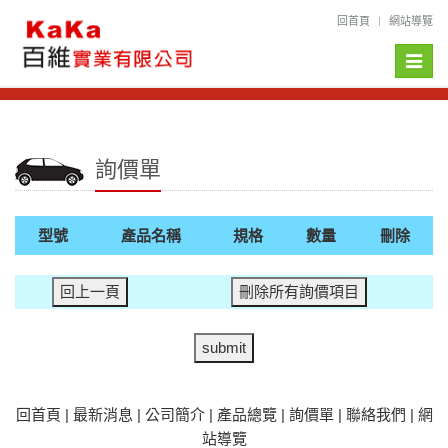
回首頁
網站導覽
Toggle
naviga
詢價單
型號
產品名稱
規格
數量
刪除
回首頁
|
最新消息
|
公司簡介
|
產品總覽
|
詢價單
|
聯絡我們
|
網
站導覽