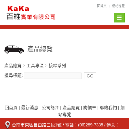
回首頁
網站導覽
Toggle
naviga
產品總覽
產品總覽
>
工具專區
>
接桿系列
搜尋標題:
回首頁
|
最新消息
|
公司簡介
|
產品總覽
|
詢價單
|
聯絡我們
|
網
站導覽
台南市東區自由路三段1號
/ 電話：
(06)289-7338
/ 傳真：