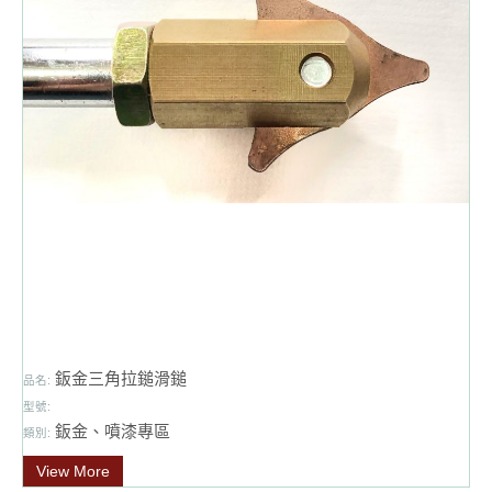
鈑金三角拉鎚滑鎚
品名:
型號:
鈑金、噴漆專區
類別:
View More