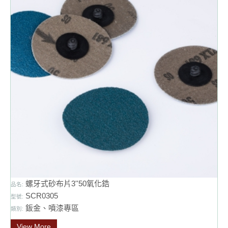
螺牙式砂布片3''50氧化鋯
品名:
SCR0305
型號:
鈑金、噴漆專區
類別:
View More