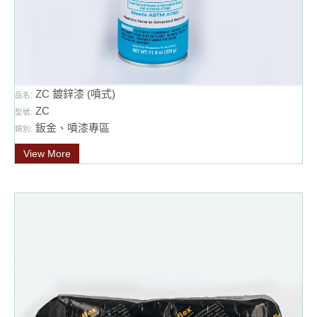
ZC 鍍鋅漆 (噴式)
品名:
ZC
型號:
鈑金、噴漆專區
類別:
View More