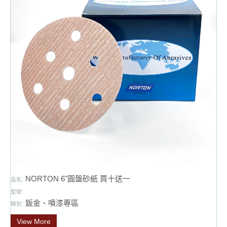
NORTON 6"圓盤砂紙 買十送一
品名:
型號:
鈑金、噴漆專區
類別:
View More