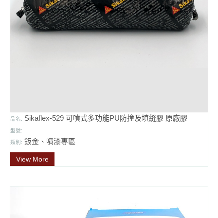
Sikaflex-529 可噴式多功能PU防撞及填縫膠 原廠膠
品名:
型號:
鈑金、噴漆專區
類別:
View More