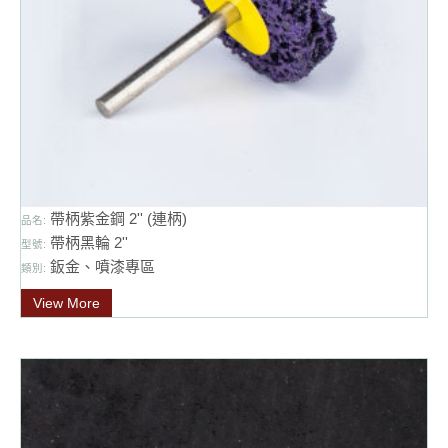
帶柄紫金鋼 2'' (連柄)
品名:
帶柄黑輪 2''
型號:
鈑金、噴漆專區
類別:
View More