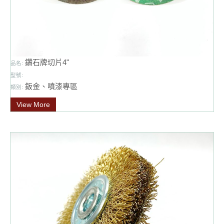
鑽石牌切片4"
品名:
型號:
鈑金、噴漆專區
類別:
View More