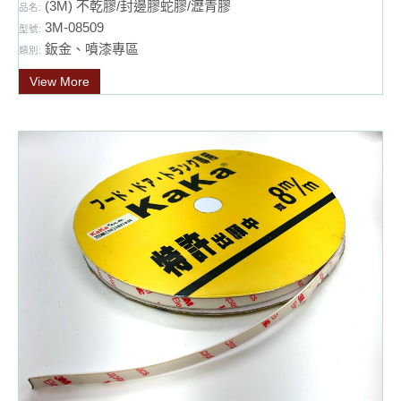
(3M) 不乾膠/封邊膠蛇膠/瀝青膠
品名:
3M-08509
型號:
鈑金、噴漆專區
類別:
View More