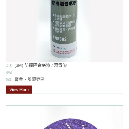
(3M) 防撞隔音底漆 / 瀝青漆
品名:
型號:
鈑金、噴漆專區
類別:
View More