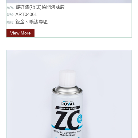
鍍鋅漆(噴式)德國海豚牌
品名:
ART04061
型號:
鈑金、噴漆專區
類別:
View More