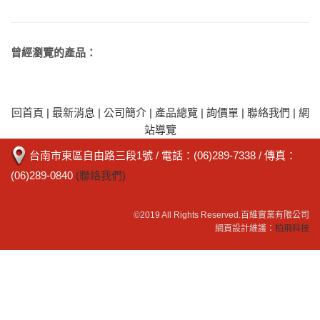
曾經瀏覽的產品：
回首頁
|
最新消息
|
公司簡介
|
產品總覽
|
詢價單
|
聯絡我們
|
網
站導覽
台南市東區自由路三段1號
/ 電話：
(06)289-7338
/ 傳真：
(06)289-0840
(聯絡我們)
©2019 All Rights Reserved.
百維實業有限公司
網頁設計維護：
柏飛科技