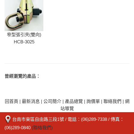
窄型張引夾(雙向)
HCB-3025
曾經瀏覽的產品：
回首頁
|
最新消息
|
公司簡介
|
產品總覽
|
詢價單
|
聯絡我們
|
網
站導覽
台南市東區自由路三段1號
/ 電話：
(06)289-7338
/ 傳真：
(06)289-0840
(聯絡我們)