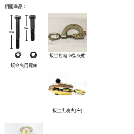
相關產品：
鈑金拉勾 G型夾鉗
鈑金夾用螺絲
鈑金尖嘴夾(窄)