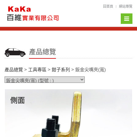
回首頁
網站導覽
Toggle
naviga
產品總覽
產品總覽
>
工具專區
>
鉗子系列
> 鈑金尖嘴夾(寬)