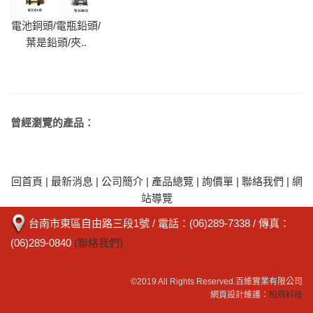
電池銅頭/電瓶鉛頭/
葉是鉛頭/夾..
曾經瀏覽的產品：
回首頁
|
最新消息
|
公司簡介
|
產品總覽
|
詢價單
|
聯絡我們
|
網
站導覽
台南市東區自由路三段1號
/ 電話：
(06)289-7338
/ 傳真：
(06)289-0840
(聯絡我們)
©2019 All Rights Reserved.
百維實業有限公司
網頁設計維護：
柏飛科技